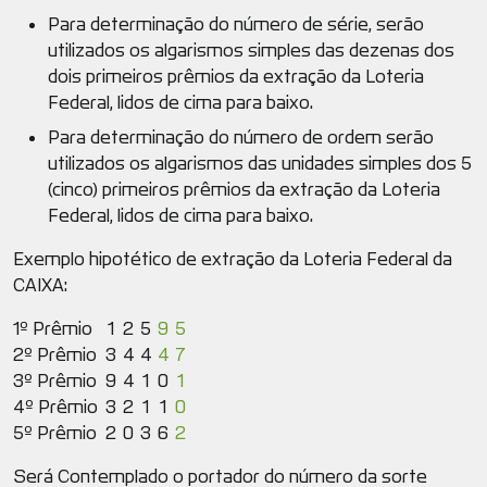
Para determinação do número de série, serão
utilizados os algarismos simples das dezenas dos
dois primeiros prêmios da extração da Loteria
Federal, lidos de cima para baixo.
Para determinação do número de ordem serão
utilizados os algarismos das unidades simples dos 5
(cinco) primeiros prêmios da extração da Loteria
Federal, lidos de cima para baixo.
Exemplo hipotético de extração da Loteria Federal da
CAIXA:
1º Prêmio
1
2
5
9
5
2º Prêmio
3
4
4
4
7
3º Prêmio
9
4
1
0
1
4º Prêmio
3
2
1
1
0
5º Prêmio
2
0
3
6
2
Será Contemplado o portador do número da sorte