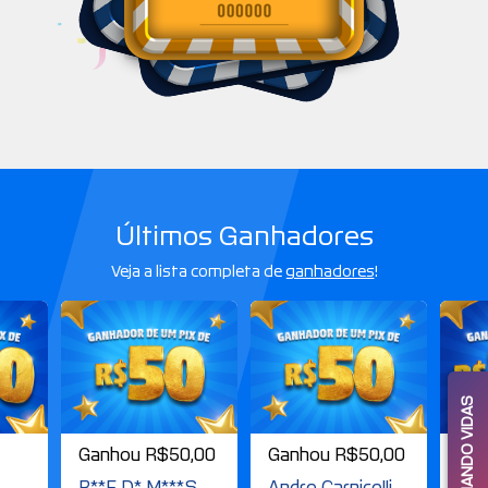
Últimos Ganhadores
Veja a lista completa de
ganhadores
!
Ganhou R$50,00
Ganhou R$50,00
Ga
R$1
R**E D* M***S
Andre Carnicelli