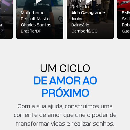
Land Rover
Defender
Motorhome
Aldo Casagrande
BMW
r
Renault Master
Junior
Sdri
a
Charles Santos
Balneário
Rob
SP
Brasília/DF
Camboriú/SC
Gua
UM CICLO
DE AMOR AO
PRÓXIMO
Com a sua ajuda, construímos uma
corrente de amor que une o poder de
transformar vidas e realizar sonhos.