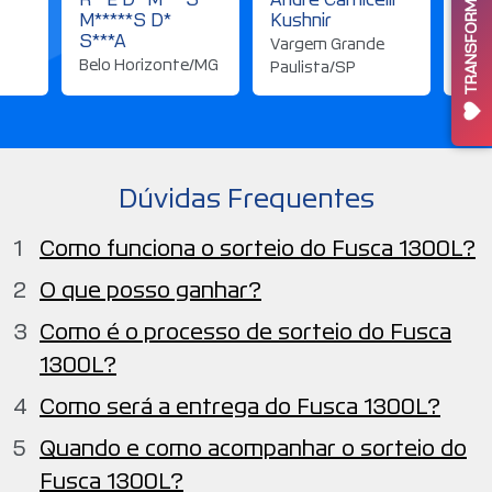
TRANSFORMANDO VIDAS
M*****S D*
Kushnir
Cla
S***A
Vargem Grande
Car
Belo Horizonte/MG
Paulista/SP
Art
Dúvidas Frequentes
Como funciona o sorteio do Fusca 1300L?
O que posso ganhar?
Como é o processo de sorteio do Fusca
1300L?
Como será a entrega do Fusca 1300L?
Quando e como acompanhar o sorteio do
Fusca 1300L?