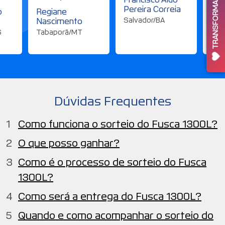
TRANSFORMANDO VIDAS
Pereira Correia
Itu
o
Regiane
Salvador/BA
Nascimento
S
Tabaporã/MT
Dúvidas Frequentes
Como funciona o sorteio do Fusca 1300L?
O que posso ganhar?
Como é o processo de sorteio do Fusca
1300L?
Como será a entrega do Fusca 1300L?
Quando e como acompanhar o sorteio do