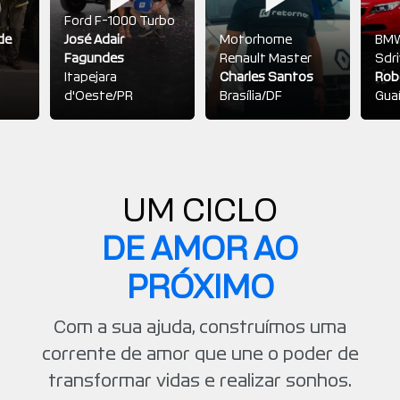
Ford F-1000 Turbo
de
José Adair
Motorhome
BMW
Fagundes
Renault Master
Sdri
Itapejara
Charles Santos
Rob
d'Oeste/PR
Brasília/DF
Gua
UM CICLO
DE AMOR AO
PRÓXIMO
Com a sua ajuda, construímos uma
corrente de amor que une o poder de
transformar vidas e realizar sonhos.