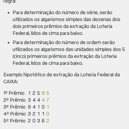
regra:
Para determinação do número de série, serão
utilizados os algarismos simples das dezenas dos
dois primeiros prêmios da extração da Loteria
Federal, lidos de cima para baixo.
Para determinação do número de ordem serão
utilizados os algarismos das unidades simples dos 5
(cinco) primeiros prêmios da extração da Loteria
Federal, lidos de cima para baixo.
Exemplo hipotético de extração da Loteria Federal da
CAIXA:
1º Prêmio
1
2
5
9
5
2º Prêmio
3
4
4
4
7
3º Prêmio
9
4
1
0
1
4º Prêmio
3
2
1
1
0
5º Prêmio
2
0
3
6
2